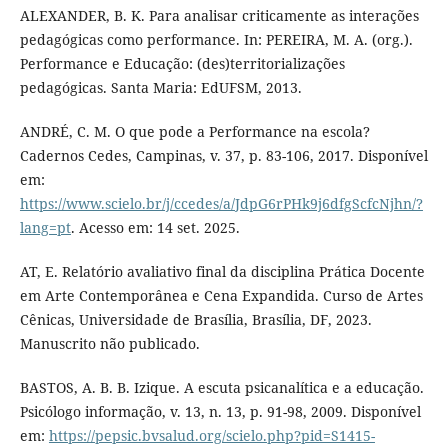
ALEXANDER, B. K. Para analisar criticamente as interações
pedagógicas como performance. In: PEREIRA, M. A. (org.).
Performance e Educação: (des)territorializações
pedagógicas. Santa Maria: EdUFSM, 2013.
ANDRÉ, C. M. O que pode a Performance na escola?
Cadernos Cedes, Campinas, v. 37, p. 83-106, 2017. Disponível
em:
https://www.scielo.br/j/ccedes/a/JdpG6rPHk9j6dfgScfcNjhn/?
lang=pt
. Acesso em: 14 set. 2025.
AT, E. Relatório avaliativo final da disciplina Prática Docente
em Arte Contemporânea e Cena Expandida. Curso de Artes
Cênicas, Universidade de Brasília, Brasília, DF, 2023.
Manuscrito não publicado.
BASTOS, A. B. B. Izique. A escuta psicanalítica e a educação.
Psicólogo informação, v. 13, n. 13, p. 91-98, 2009. Disponível
em:
https://pepsic.bvsalud.org/scielo.php?pid=S1415-