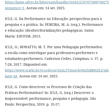
https://lume.ufrgs.br/bitstream/handle/10183/250707/00079027
sequence=1
. Acesso em: 14 set. 2025.
ICLE, G. Da Performance na Educação: perspectivas para a
pesquisa e a prática. In: PEREIRA, M. A. (org.). Performance
e educação: (des)territorializações pedagógicas. Santa
Maria: EdUFSM, 2013.
ICLE, G.; BONATTO, M. T. Por uma Pedagogia performativa:
a escola como entrelugar para professores-performers e
estudantes-performers. Cadernos Cedes, Campinas, v. 37, p.
7-28, 2017. Disponível em:
https://www.scielo.br/j/ccedes/a/5qxLFTmsgrbv8nZsBRt6ZLF/abs
lang=pt
. Acesso em: 14 set. 2025.
ICLE, G. Como descrever os Processos de Criação das
Práticas Performativas? In: ICLE, G. (org.) Descrever o
inapreensível: performance, pesquisa e pedagogia. São
Paulo: Perspectiva, 2019. p. 35-57.