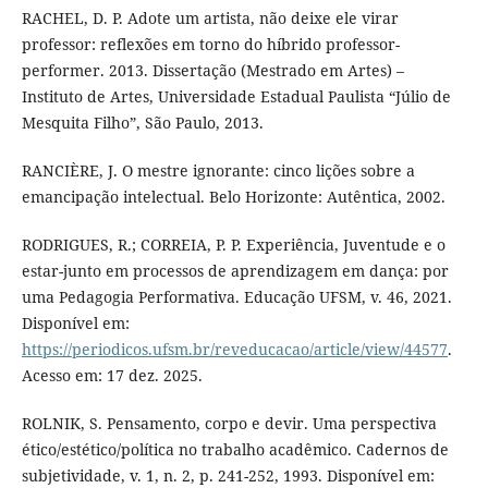
RACHEL, D. P. Adote um artista, não deixe ele virar
professor: reflexões em torno do híbrido professor-
performer. 2013. Dissertação (Mestrado em Artes) –
Instituto de Artes, Universidade Estadual Paulista “Júlio de
Mesquita Filho”, São Paulo, 2013.
RANCIÈRE, J. O mestre ignorante: cinco lições sobre a
emancipação intelectual. Belo Horizonte: Autêntica, 2002.
RODRIGUES, R.; CORREIA, P. P. Experiência, Juventude e o
estar-junto em processos de aprendizagem em dança: por
uma Pedagogia Performativa. Educação UFSM, v. 46, 2021.
Disponível em:
https://periodicos.ufsm.br/reveducacao/article/view/44577
.
Acesso em: 17 dez. 2025.
ROLNIK, S. Pensamento, corpo e devir. Uma perspectiva
ético/estético/política no trabalho acadêmico. Cadernos de
subjetividade, v. 1, n. 2, p. 241-252, 1993. Disponível em: