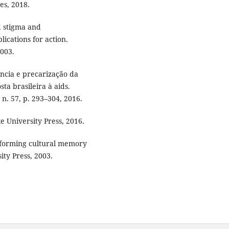
es, 2018.
d stigma and
ications for action.
2003.
ncia e precarização da
a brasileira à aids.
n. 57, p. 293–304, 2016.
University Press, 2016.
rforming cultural memory
ty Press, 2003.