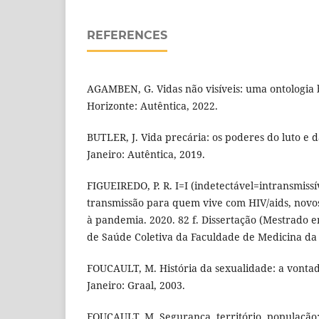
REFERENCES
AGAMBEN, G. Vidas não visíveis: uma ontologia b
Horizonte: Autêntica, 2022.
BUTLER, J. Vida precária: os poderes do luto e d
Janeiro: Autêntica, 2019.
FIGUEIREDO, P. R. I=I (indetectável=intransmissí
transmissão para quem vive com HIV/aids, novos
à pandemia. 2020. 82 f. Dissertação (Mestrado 
de Saúde Coletiva da Faculdade de Medicina da 
FOUCAULT, M. História da sexualidade: a vontad
Janeiro: Graal, 2003.
FOUCAULT, M. Segurança, território, população: