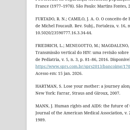
France (1977–1978). São Paulo: Martins Fontes, 
FURTADO, R. N.; CAMILO, J. A. O. O conceito d
de Michel Foucault. Rev. Subj., Fortaleza, v. 16, n
10.5020/23590777.16.3.34-44.
FRIEDRICH, L.; MENEGOTTO, M.; MAGDALENO, A. 
Transmissão vertical do HIV: uma revisão sobre 
de Pediatria, v. 5, n. 3, p. 81–86, 2016. Disponíve
https://www.sprs.com.br/sprs2013/bancoimg/1
Acesso em: 15 jan. 2026.
HARTMAN, S. Lose your mother: a journey along 
New York: Farrar, Straus and Giroux, 2007.
MANN, J. Human rights and AIDS: the future of
Journal of the American Medical Association, v. 
1989.