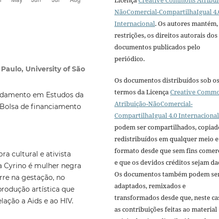
NãoComercial-CompartilhaIgual 4.
Internacional
. Os autores mantém,
restrições, os direitos autorais dos
documentos publicados pelo
periódico.
 Paulo, University of São
Os documentos distribuídos sob o
termos da Licença
Creative Comm
ndamento em Estudos da
Atribuição-NãoComercial-
. Bolsa de financiamento
CompartilhaIgual 4.0 Internacional
podem ser compartilhados, copiad
redistribuídos em qualquer meio e
formato desde que sem fins comerc
a cultural e ativista
e que os devidos créditos sejam da
a Cyrino é mulher negra
Os documentos também podem se
rre na gestação, no
adaptados, remixados e
rodução artística que
transformados desde que, neste ca
lação a Aids e ao HIV.
as contribuições feitas ao material