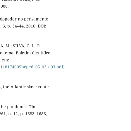
2008.
e biopoder no pensamento
. 3, p. 34–44, 2016. DOI:
M.; SILVA, C. L. O.
o tema. Boletim Científico
l em:
70118174005bcped_05_03_a03.pdf
.
the Atlantic slave route.
 the pandemic. The
261, n. 12, p. 1683–1686,