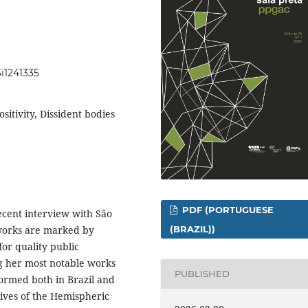
5i1241335
itivity, Dissident bodies
PDF (PORTUGUESE
recent interview with São
works are marked by
(BRAZIL))
for quality public
g her most notable works
PUBLISHED
ormed both in Brazil and
ives of the Hemispheric