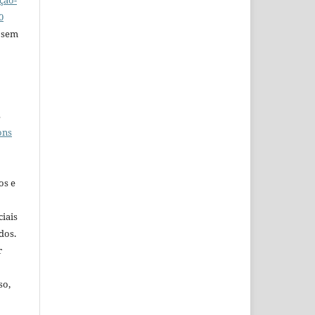
0
 sem
s
ons
os e
iais
dos.
r
so,