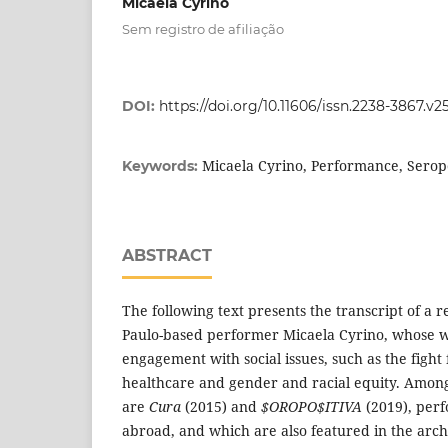
Micaela Cyrino
Sem registro de afiliação
DOI:
https://doi.org/10.11606/issn.2238-3867.v2
Micaela Cyrino, Performance, Seropos
Keywords:
ABSTRACT
The following text presents the transcript of a 
Paulo-based performer Micaela Cyrino, whose 
engagement with social issues, such as the fight 
healthcare and gender and racial equity. Amon
are
Cura
(2015) and
$OROPO$ITIVA
(2019), perf
abroad, and which are also featured in the arch