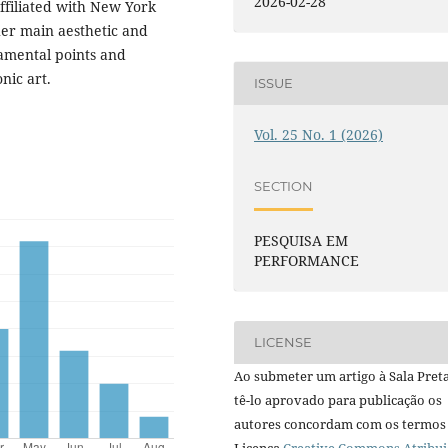
2026-02-28
ffiliated with New York
 her main aesthetic and
damental points and
nic art.
ISSUE
Vol. 25 No. 1 (2026)
SECTION
PESQUISA EM
PERFORMANCE
LICENSE
Ao submeter um artigo à Sala Preta
tê-lo aprovado para publicação os
autores concordam com os termos
Licença
Creative Commons Atribui