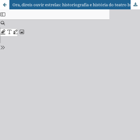
Ora, direis ouvir estrelas: historiografia e história do teatro brasileiro