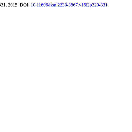
0–331, 2015. DOI:
10.11606/issn.2238-3867.v15i2p320-331
.