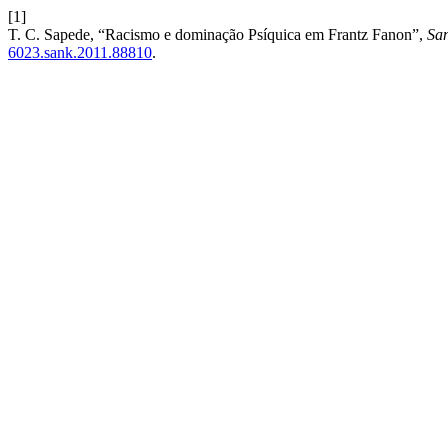
[1]
T. C. Sapede, “Racismo e dominação Psíquica em Frantz Fanon”,
San
6023.sank.2011.88810
.