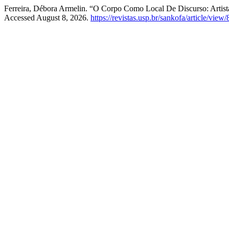
Ferreira, Débora Armelin. “O Corpo Como Local De Discurso: Artis
Accessed August 8, 2026.
https://revistas.usp.br/sankofa/article/view