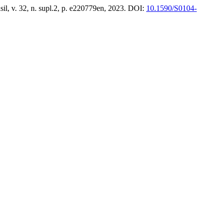
sil, v. 32, n. supl.2, p. e220779en, 2023. DOI:
10.1590/S0104-