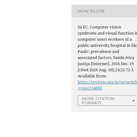
HOW TO CITE
Sá EC. Computer vision
syndrome and visual function i
computer users workers of a
public university hospital in Sã
Paulo: prevalence and
associated factors. Saúde ética
justiça [Internet]. 2016 Dec. 19
[cited 2026 Aug. 10];21(2):72-3.
Available from:
https://revistas.usp.br/sej/articl
/view/134005
MORE CITATION
FORMATS