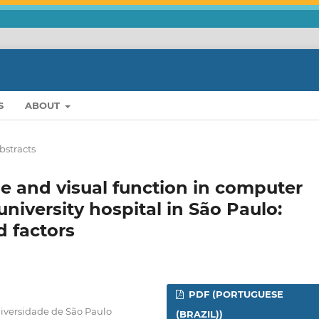
S
ABOUT
bstracts
 and visual function in computer
university hospital in São Paulo:
d factors
PDF (PORTUGUESE
niversidade de São Paulo
(BRAZIL))