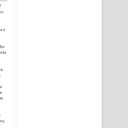
a
s:
ta o
lho
oria
ra
s
a
a
em
m
e
ta.