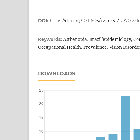
DOI:
https://doi.org/10.11606/issn.2317-2770.v21
Asthenopia, Brazil/epidemiology, C
Keywords:
Occupational Health, Prevalence, Vision Disorder
DOWNLOADS