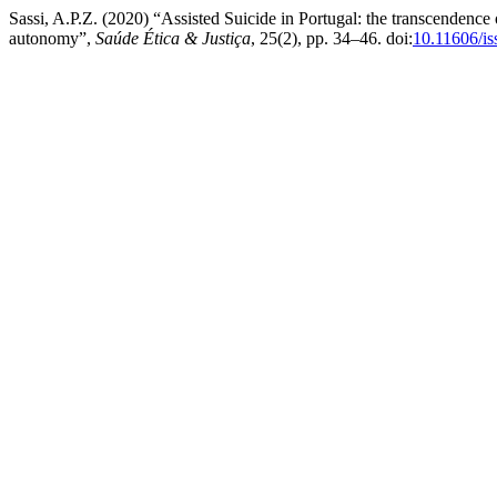
Sassi, A.P.Z. (2020) “Assisted Suicide in Portugal: the transcendence o
autonomy”,
Saúde Ética & Justiça
, 25(2), pp. 34–46. doi:
10.11606/i