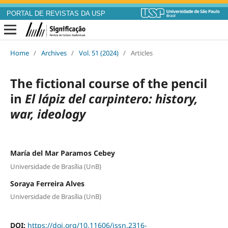
PORTAL DE REVISTAS DA USP
Home
/
Archives
/
Vol. 51 (2024)
/
Articles
The fictional course of the pencil
in
El lápiz del carpintero: history,
war, ideology
María del Mar Paramos Cebey
Universidade de Brasília (UnB)
Soraya Ferreira Alves
Universidade de Brasília (UnB)
DOI:
https://doi.org/10.11606/issn.2316-