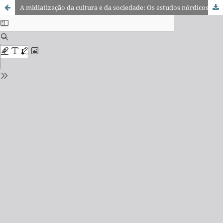
A midiatização da cultura e da sociedade: Os estudos nórdicos de midiatização e os caminhos para a apropriação brasileira