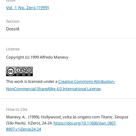
Vol. 1 No. Zero (1999)
Section
Dossiê
License
Copyright (c) 1999 Alfredo Manevy
This work is licensed under a
Creative Commons Attribution-
NonCommercial-ShareAlike 4.0 International License
.
How to Cite
Manevy, A. . (1999). Hollywood, volta às origens com Titanic.
Sinopse
(São Paulo)
,
1
(Zero), 24-24.
https://doi.org/10.11606/issn.1807-
8907.v1iZerop24-24