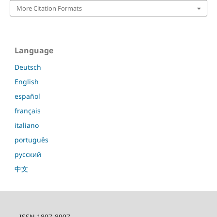
More Citation Formats
Language
Deutsch
English
español
français
italiano
português
русский
中文
ISSN 1807-8907