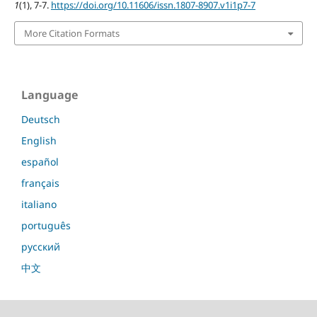
1
(1), 7-7.
https://doi.org/10.11606/issn.1807-8907.v1i1p7-7
More Citation Formats
Language
Deutsch
English
español
français
italiano
português
русский
中文