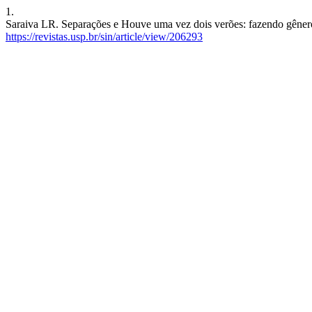
1.
Saraiva LR. Separações e Houve uma vez dois verões: fazendo gênero e
https://revistas.usp.br/sin/article/view/206293