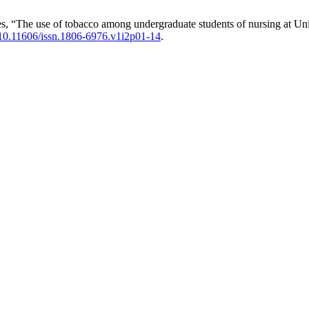
s, “The use of tobacco among undergraduate students of nursing at Un
10.11606/issn.1806-6976.v1i2p01-14
.