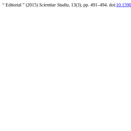
“ Editorial ” (2015)
Scientiae Studia
, 13(3), pp. 491–494. doi:
10.159