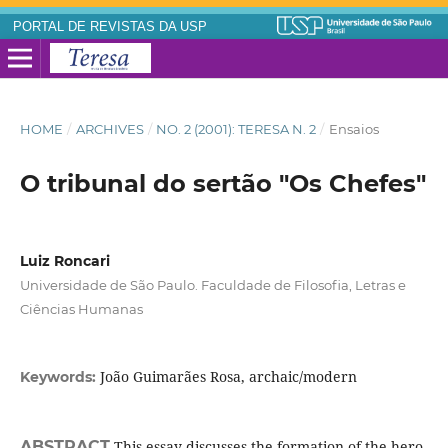
PORTAL DE REVISTAS DA USP
HOME
/
ARCHIVES
/
NO. 2 (2001): TERESA N. 2
/
Ensaios
O tribunal do sertão "Os Chefes"
Luiz Roncari
Universidade de São Paulo. Faculdade de Filosofia, Letras e
Ciências Humanas
João Guimarães Rosa, archaic/modern
Keywords:
ABSTRACT
This essay discusses the formation of the hero