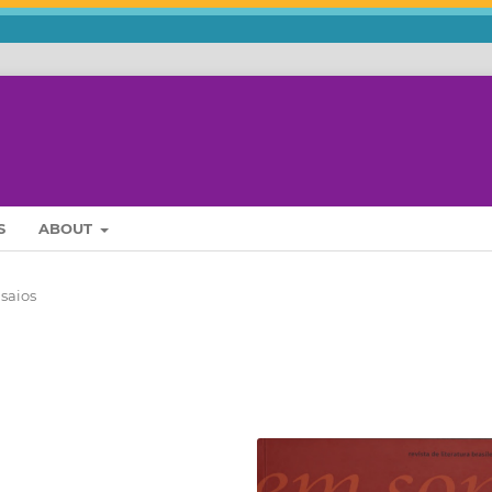
S
ABOUT
saios