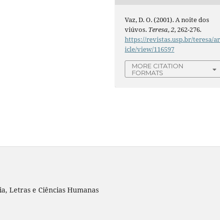
Vaz, D. O. (2001). A noite dos
viúvos.
Teresa
,
2
, 262-276.
https://revistas.usp.br/teresa/ar
icle/view/116597
MORE CITATION
FORMATS
ia, Letras e Ciências Humanas