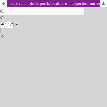
Albas e antilogias da poesia brasileira contemporânea: um ensaio sobre Orides Fontela e Sebastião Uchoa Leite