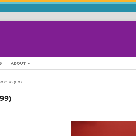
S
ABOUT
omenagem
999)