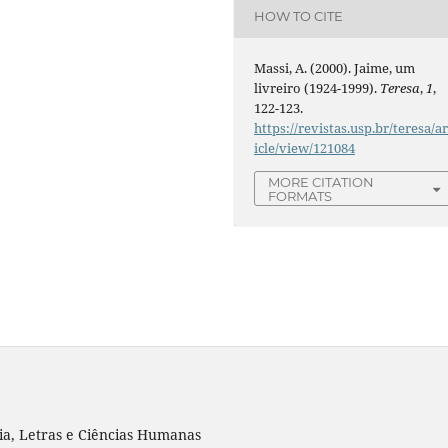
HOW TO CITE
Massi, A. (2000). Jaime, um
livreiro (1924-1999).
Teresa
,
1
,
122-123.
https://revistas.usp.br/teresa/ar
icle/view/121084
MORE CITATION
FORMATS
ia, Letras e Ciências Humanas