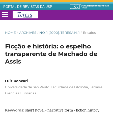
PORTAL DE REVISTAS DA USP
HOME
/
ARCHIVES
/
NO. 1 (2000): TERESA N. 1
/
Ensaios
Ficção e história: o espelho
transparente de Machado de
Assis
Luiz Roncari
Universidade de São Paulo. Faculdade de Filosofia, Letras e
Ciências Humanas
short novel - narrative form - fiction history
Keywords: