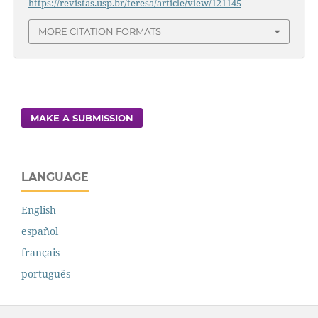
https://revistas.usp.br/teresa/article/view/121145
MORE CITATION FORMATS
MAKE A SUBMISSION
LANGUAGE
English
español
français
português