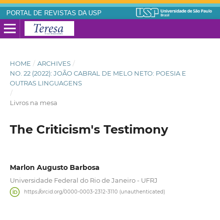
PORTAL DE REVISTAS DA USP
HOME
/
ARCHIVES
/
NO. 22 (2022): JOÃO CABRAL DE MELO NETO: POESIA E
OUTRAS LINGUAGENS
/
Livros na mesa
The Criticism's Testimony
Marlon Augusto Barbosa
Universidade Federal do Rio de Janeiro - UFRJ
https://orcid.org/0000-0003-2312-3110 (unauthenticated)