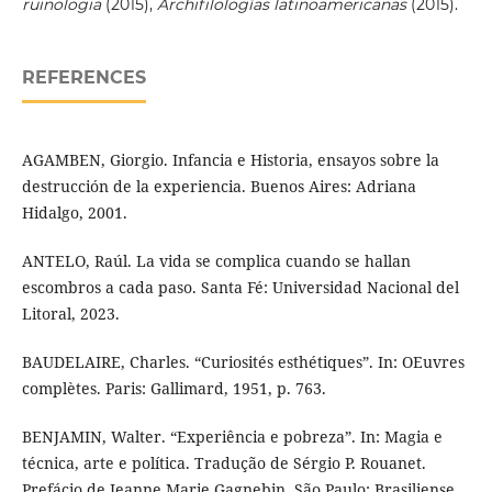
ruinologia
(2015),
Archifilologías latinoamericanas
(2015).
REFERENCES
AGAMBEN, Giorgio. Infancia e Historia, ensayos sobre la
destrucción de la experiencia. Buenos Aires: Adriana
Hidalgo, 2001.
ANTELO, Raúl. La vida se complica cuando se hallan
escombros a cada paso. Santa Fé: Universidad Nacional del
Litoral, 2023.
BAUDELAIRE, Charles. “Curiosités esthétiques”. In: OEuvres
complètes. Paris: Gallimard, 1951, p. 763.
BENJAMIN, Walter. “Experiência e pobreza”. In: Magia e
técnica, arte e política. Tradução de Sérgio P. Rouanet.
Prefácio de Jeanne Marie Gagnebin. São Paulo: Brasiliense,