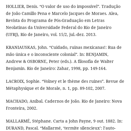
HOLLIER, Denis. “O valor de uso do impossível”. Tradução
de João Camillo Pena e Marcelo Jacques de Moraes. Alea,
Revista do Programa de Pós-Graduação em Letras
Neolatinas da Universidade Federal do Rio de Janeiro
(UFRJ), Rio de Janeiro, vol. 15/2, jul.-dez. 2013.
KRANIAUSKAS, John. “Cuidado, ruinas mexicanas!: Rua de
mão única e o inconsciente colonial”. In: BENJAMIN,
Andrew & OSBORNE, Peter (eds.). A filosofia de Walter
Benjamin. Rio de Janeiro: Zahar, 1998, pp. 149-164.
LACROIX, Sophie. “Volney et le thème des ruines”. Revue de
Métaphysique et de Morale, n. 1, pp. 89-102, 2007.
MACHADO, Aníbal. Cadernos de João. Rio de Janeiro: Nova
Fronteira, 2002.
MALLARMÉ, Stéphane. Carta a John Payne, 9 out. 1882. In:
DURAND, Pascal. “Mallarmé, ‘termite silencieux’: l’auto-