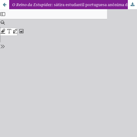
O Reino da Estupidez
: sátira estudantil portuguesa anônima do século XVIII