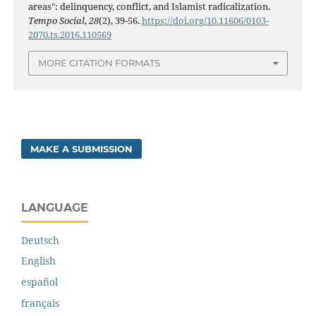
areas": delinquency, conflict, and Islamist radicalization.
Tempo Social
,
28
(2), 39-56.
https://doi.org/10.11606/0103-
2070.ts.2016.110569
MORE CITATION FORMATS
MAKE A SUBMISSION
LANGUAGE
Deutsch
English
español
français