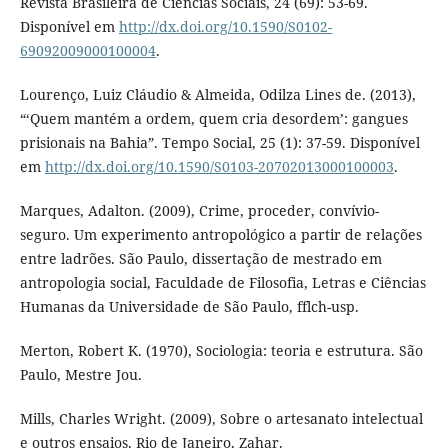
Revista Brasileira de Ciências Sociais, 24 (69): 53-69.
Disponível em
http://dx.doi.org/10.1590/S0102-
69092009000100004
.
Lourenço, Luiz Cláudio & Almeida, Odilza Lines de. (2013),
“‘Quem mantém a ordem, quem cria desordem’: gangues
prisionais na Bahia”. Tempo Social, 25 (1): 37-59. Disponível
em
http://dx.doi.org/10.1590/S0103-20702013000100003
.
Marques, Adalton. (2009), Crime, proceder, convívio-
seguro. Um experimento antropológico a partir de relações
entre ladrões. São Paulo, dissertação de mestrado em
antropologia social, Faculdade de Filosofia, Letras e Ciências
Humanas da Universidade de São Paulo, fflch-usp.
Merton, Robert K. (1970), Sociologia: teoria e estrutura. São
Paulo, Mestre Jou.
Mills, Charles Wright. (2009), Sobre o artesanato intelectual
e outros ensaios. Rio de Janeiro, Zahar.