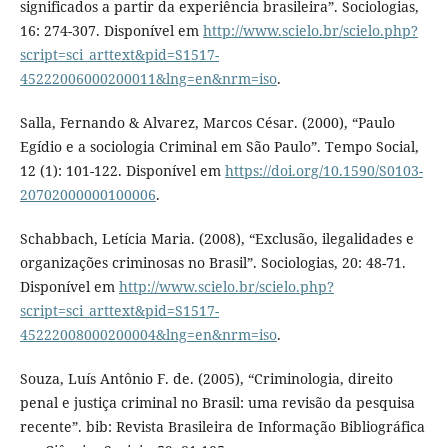
significados a partir da experiência brasileira”. Sociologias,
16: 274-307. Disponível em
http://www.scielo.br/scielo.php?
script=sci_arttext&pid=S1517-
45222006000200011&lng=en&nrm=iso
.
Salla, Fernando & Alvarez, Marcos César. (2000), “Paulo
Egídio e a sociologia Criminal em São Paulo”. Tempo Social,
12 (1): 101-122. Disponível em
https://doi.org/10.1590/S0103-
20702000000100006
.
Schabbach, Letícia Maria. (2008), “Exclusão, ilegalidades e
organizações criminosas no Brasil”. Sociologias, 20: 48-71.
Disponível em
http://www.scielo.br/scielo.php?
script=sci_arttext&pid=S1517-
45222008000200004&lng=en&nrm=iso
.
Souza, Luís Antônio F. de. (2005), “Criminologia, direito
penal e justiça criminal no Brasil: uma revisão da pesquisa
recente”. bib: Revista Brasileira de Informação Bibliográfica