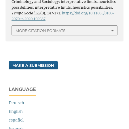
Criminology and Sociology: interpretative limits, heuristics
possibilities: interpretative limits, heuristics possibilities.
Tempo Social
,
32
(3), 147-171.
https://doi.org/10.11606/0103-
2070.ts.2020.169687
MORE CITATION FORMATS
MAKE A SUBMISSION
LANGUAGE
Deutsch
English
español
français