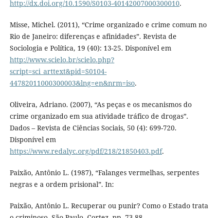
http://dx.doi.org/10.1590/S0103-40142007000300010
.
Misse, Michel. (2011), “Crime organizado e crime comum no
Rio de Janeiro: diferenças e afinidades”. Revista de
Sociologia e Política, 19 (40): 13-25. Disponível em
http://www.scielo.br/scielo.php?
script=sci_arttext&pid=S0104-
44782011000300003&lng=en&nrm=iso
.
Oliveira, Adriano. (2007), “As peças e os mecanismos do
crime organizado em sua atividade tráfico de drogas”.
Dados – Revista de Ciências Sociais, 50 (4): 699-720.
Disponível em
https://www.redalyc.org/pdf/218/21850403.pdf
.
Paixão, Antônio L. (1987), “Falanges vermelhas, serpentes
negras e a ordem prisional”. In:
Paixão, Antônio L. Recuperar ou punir? Como o Estado trata
o criminoso. São Paulo, Cortez, pp. 73-88.