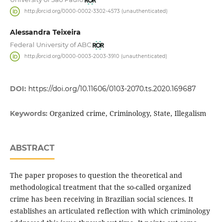
http://orcid.org/0000-0002-3302-4573 (unauthenticated)
Alessandra Teixeira
Federal University of ABC
http://orcid.org/0000-0003-2003-3910 (unauthenticated)
DOI:
https://doi.org/10.11606/0103-2070.ts.2020.169687
Organized crime, Criminology, State, Illegalism
Keywords:
ABSTRACT
The paper proposes to question the theoretical and
methodological treatment that the so-called organized
crime has been receiving in Brazilian social sciences. It
establishes an articulated reflection with which criminology