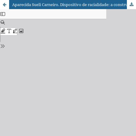
Aparecida Sueli Carneiro. Dispositivo de racialidade: a construção do outro como não ser como fundamento do ser