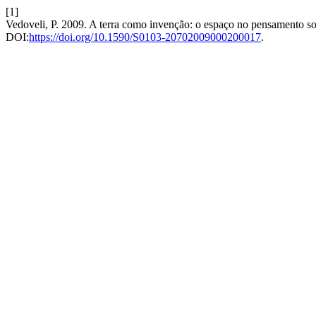
[1]
Vedoveli, P. 2009. A terra como invenção: o espaço no pensamento soc
DOI:
https://doi.org/10.1590/S0103-20702009000200017
.