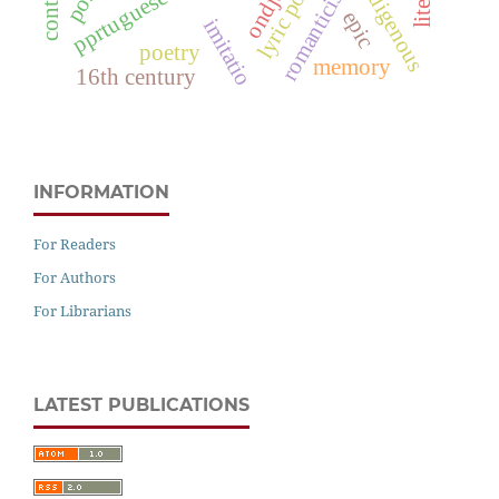
lyric poetry
ondjaki
romanticism
indigenous
epic
imitatio
poetry
memory
16th century
INFORMATION
For Readers
For Authors
For Librarians
LATEST PUBLICATIONS