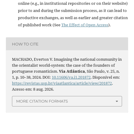
online (e.g., in institutional repositories or on their website)
prior to and during the submission process, as it can lead to
productive exchanges, as well as earlier and greater citation
of published work (See
The Effect of Open Access
).
HOW TO CITE
MACHADO, Everton V. Imagining the national community in
the orientalist world-system: the case of the founders of
portuguese romanticism.
Via Atlântica
, São Paulo, v. 25, n.
1, p. 10–38, 2024. DOI:
10.11606/va.i1.201872
. Disponível em:
https://revistas.usp.br/viaatlantica/article/view/201872
.
Acesso em: 8 aug. 2026.
MORE CITATION FORMATS