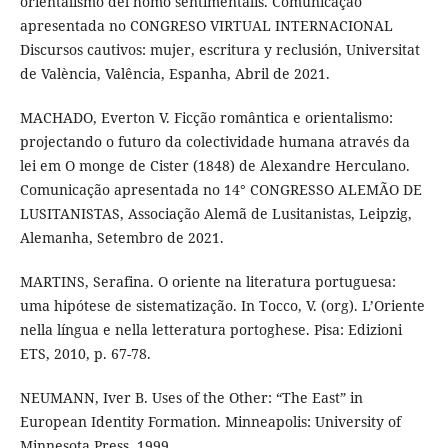
orientalismo del homo sentimentalis. Comunicação
apresentada no CONGRESO VIRTUAL INTERNACIONAL
Discursos cautivos: mujer, escritura y reclusión, Universitat
de València, Valência, Espanha, Abril de 2021.
MACHADO, Everton V. Ficção romântica e orientalismo:
projectando o futuro da colectividade humana através da
lei em O monge de Cister (1848) de Alexandre Herculano.
Comunicação apresentada no 14° CONGRESSO ALEMÃO DE
LUSITANISTAS, Associação Alemã de Lusitanistas, Leipzig,
Alemanha, Setembro de 2021.
MARTINS, Serafina. O oriente na literatura portuguesa:
uma hipótese de sistematização. In Tocco, V. (org). L’Oriente
nella língua e nella letteratura portoghese. Pisa: Edizioni
ETS, 2010, p. 67-78.
NEUMANN, Iver B. Uses of the Other: “The East” in
European Identity Formation. Minneapolis: University of
Minnesota Press, 1999.