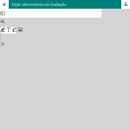
Fição oitocentista em tradução