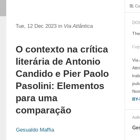
Co
DOI
Tue, 12 Dec 2023 in
Via Atlântica
The
O contexto na crítica
Cop
literária de Antonio
Via
Att
Candido e Pier Paolo
tra
Pasolini: Elementos
publ
Non
para uma
BY-
comparação
Auth
Ges
Gesualdo Maffia