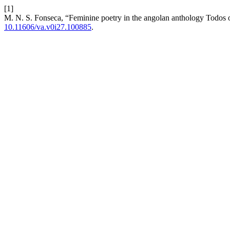
[1]
M. N. S. Fonseca, “Feminine poetry in the angolan anthology Todos 
10.11606/va.v0i27.100885
.