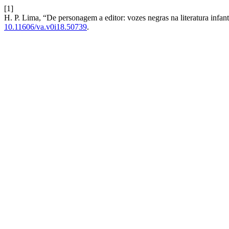
[1]
H. P. Lima, “De personagem a editor: vozes negras na literatura infan
10.11606/va.v0i18.50739
.