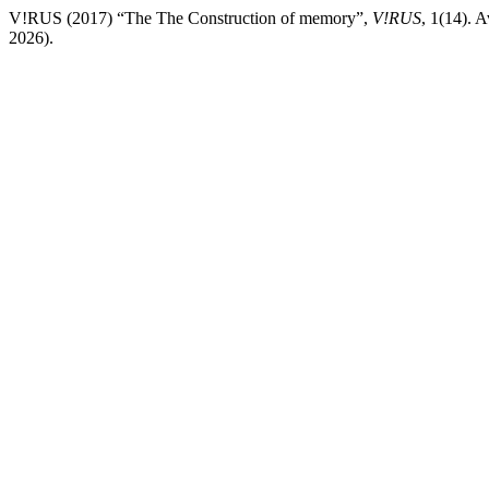
V!RUS (2017) “The The Construction of memory”,
V!RUS
, 1(14). A
2026).