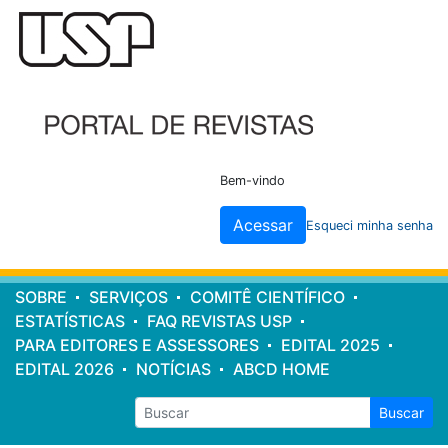
Cabeçalho
do
site
Bem-vindo
Acessar
Esqueci minha senha
Menu
SOBRE
SERVIÇOS
COMITÊ CIENTÍFICO
principal
ESTATÍSTICAS
FAQ REVISTAS USP
PARA EDITORES E ASSESSORES
EDITAL 2025
EDITAL 2026
NOTÍCIAS
ABCD HOME
Buscar