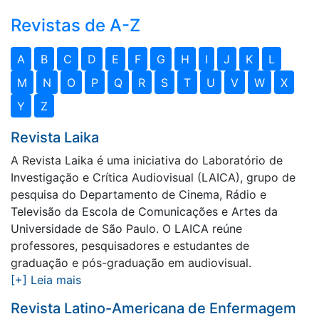
Revistas de A-Z
A
B
C
D
E
F
G
H
I
J
K
L
M
N
O
P
Q
R
S
T
U
V
W
X
Y
Z
Revista Laika
A Revista Laika é uma iniciativa do Laboratório de
Investigação e Crítica Audiovisual (LAICA), grupo de
pesquisa do Departamento de Cinema, Rádio e
Televisão da Escola de Comunicações e Artes da
Universidade de São Paulo. O LAICA reúne
professores, pesquisadores e estudantes de
graduação e pós-graduação em audiovisual.
[+] Leia mais
Revista Latino-Americana de Enfermagem