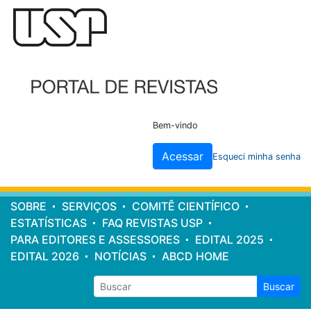
Cabeçalho
do
site
Bem-vindo
Acessar
Esqueci minha senha
Menu
SOBRE
SERVIÇOS
COMITÊ CIENTÍFICO
principal
ESTATÍSTICAS
FAQ REVISTAS USP
PARA EDITORES E ASSESSORES
EDITAL 2025
EDITAL 2026
NOTÍCIAS
ABCD HOME
Buscar