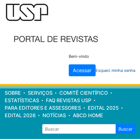
Cabeçalho
do
site
Bem-vindo
Acessar
Esqueci minha senha
Menu
SOBRE
SERVIÇOS
COMITÊ CIENTÍFICO
principal
ESTATÍSTICAS
FAQ REVISTAS USP
PARA EDITORES E ASSESSORES
EDITAL 2025
EDITAL 2026
NOTÍCIAS
ABCD HOME
Buscar