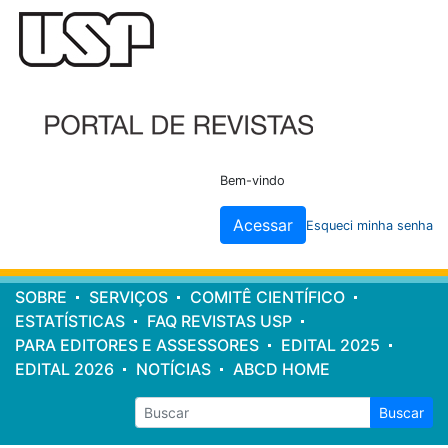
Cabeçalho
do
site
Bem-vindo
Acessar
Esqueci minha senha
Menu
SOBRE
SERVIÇOS
COMITÊ CIENTÍFICO
principal
ESTATÍSTICAS
FAQ REVISTAS USP
PARA EDITORES E ASSESSORES
EDITAL 2025
EDITAL 2026
NOTÍCIAS
ABCD HOME
Buscar