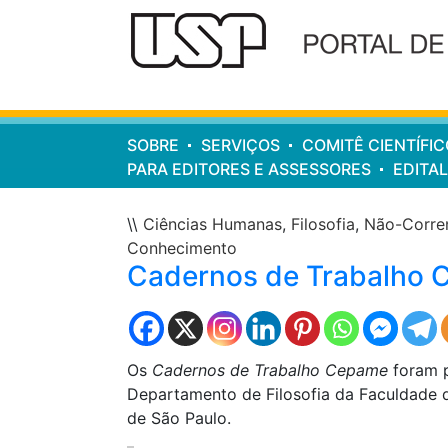
Cabeçalho
do
site
Menu
SOBRE
SERVIÇOS
COMITÊ CIENTÍFIC
principal
PARA EDITORES E ASSESSORES
EDITAL
\\
Ciências Humanas
,
Filosofia
,
Não-Corre
Conhecimento
Cadernos de Trabalho
Os
Cadernos de Trabalho Cepame
foram p
Departamento de Filosofia da Faculdade d
de São Paulo.