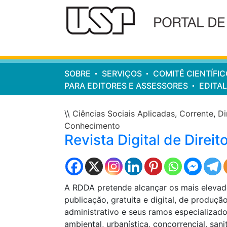
Cabeçalho
do
site
Menu
SOBRE
SERVIÇOS
COMITÊ CIENTÍFIC
principal
PARA EDITORES E ASSESSORES
EDITAL
\\
Ciências Sociais Aplicadas
,
Corrente
,
Di
Conhecimento
Revista Digital de Direit
A RDDA pretende alcançar os mais elevado
publicação, gratuita e digital, de produção
administrativo e seus ramos especializados
ambiental, urbanística, concorrencial, sanit