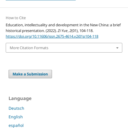
How to Cite
Education, intellectuality and development in the New China: a brief
historical presentation. (2022).
Zi Yue
,
2
(01), 104-118.
https://doi.org/10.11606/issn.2675-4614.v2i01p104-118
More Citation Formats
Make a Submission
Language
Deutsch
English
español