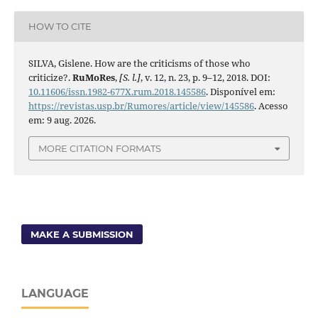
HOW TO CITE
SILVA, Gislene. How are the criticisms of those who
criticize?.
RuMoRes
,
[S. l.]
, v. 12, n. 23, p. 9–12, 2018. DOI:
10.11606/issn.1982-677X.rum.2018.145586
. Disponível em:
https://revistas.usp.br/Rumores/article/view/145586
. Acesso
em: 9 aug. 2026.
MORE CITATION FORMATS
MAKE A SUBMISSION
LANGUAGE