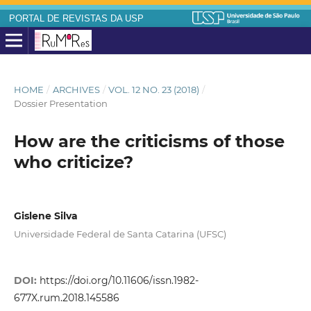
PORTAL DE REVISTAS DA USP
HOME
/
ARCHIVES
/
VOL. 12 NO. 23 (2018)
/
Dossier Presentation
How are the criticisms of those
who criticize?
Gislene Silva
Universidade Federal de Santa Catarina (UFSC)
DOI:
https://doi.org/10.11606/issn.1982-
677X.rum.2018.145586