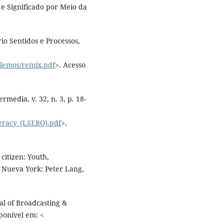
r e Significado por Meio da
o Sentidos e Processos,
elemos/remix.pdf
>. Acesso
media, v. 32, n. 3, p. 18-
teracy_(LSERO).pdf
>.
citizen: Youth,
. Nueva York: Peter Lang,
al of Broadcasting &
sponível em: <