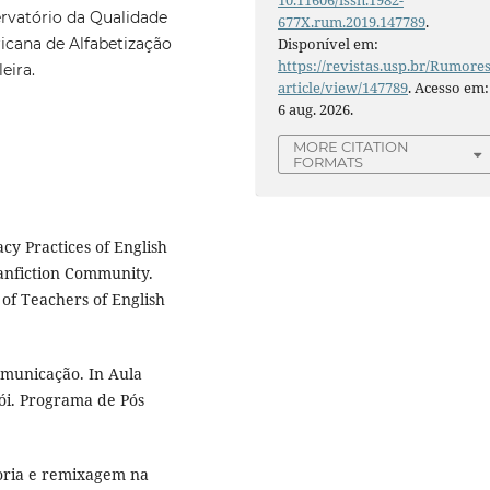
10.11606/issn.1982-
vatório da Qualidade
677X.rum.2019.147789
.
icana de Alfabetização
Disponível em:
https://revistas.usp.br/Rumores
eira.
article/view/147789
. Acesso em:
6 aug. 2026.
MORE CITATION
FORMATS
cy Practices of English
anfiction Community.
of Teachers of English
omunicação. In Aula
ói. Programa de Pós
doria e remixagem na