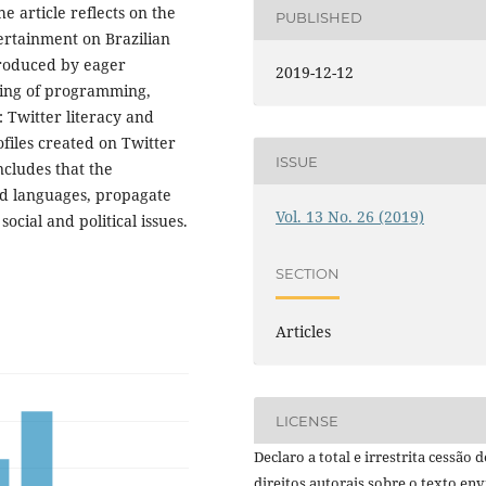
e article reflects on the
PUBLISHED
rtainment on Brazilian
 produced by eager
2019-12-12
ning of programming,
Twitter literacy and
ofiles created on Twitter
ISSUE
cludes that the
nd languages, propagate
Vol. 13 No. 26 (2019)
ocial and political issues.
SECTION
Articles
LICENSE
Declaro a total e irrestrita cessão d
direitos autorais sobre o texto en