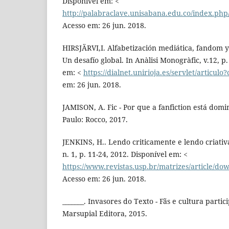
Disponível em: <
http://palabraclave.unisabana.edu.co/index.php/
Acesso em: 26 jun. 2018.
HIRSJÄRVI,I. Alfabetización mediática, fandom y 
Un desafío global. In Anàlisi Monogràfic, v.12, p.
em: <
https://dialnet.unirioja.es/servlet/articul
em: 26 jun. 2018.
JAMISON, A. Fic - Por que a fanfiction está do
Paulo: Rocco, 2017.
JENKINS, H.. Lendo criticamente e lendo criativa
n. 1, p. 11-24, 2012. Disponível em: <
https://www.revistas.usp.br/matrizes/article/d
Acesso em: 26 jun. 2018.
_______. Invasores do Texto - Fãs e cultura partici
Marsupial Editora, 2015.