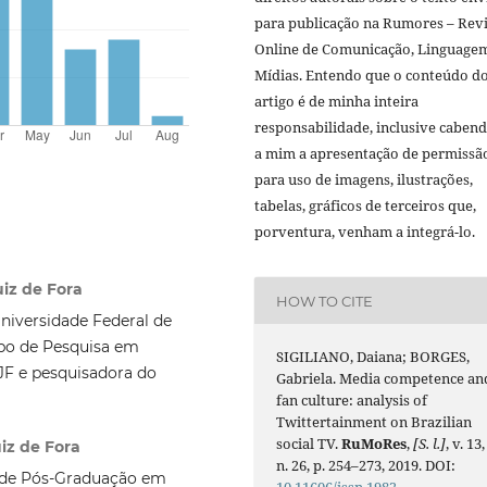
para publicação na Rumores – Revi
Online de Comunicação, Linguage
Mídias. Entendo que o conteúdo d
artigo é de minha inteira
responsabilidade, inclusive caben
a mim a apresentação de permissã
para uso de imagens, ilustrações,
tabelas, gráficos de terceiros que,
porventura, venham a integrá-lo.
uiz de Fora
HOW TO CITE
iversidade Federal de
po de Pesquisa em
SIGILIANO, Daiana; BORGES,
JF e pesquisadora do
Gabriela. Media competence an
fan culture: analysis of
Twittertainment on Brazilian
social TV.
RuMoRes
,
[S. l.]
, v. 13,
iz de Fora
n. 26, p. 254–273, 2019. DOI:
 de Pós-Graduação em