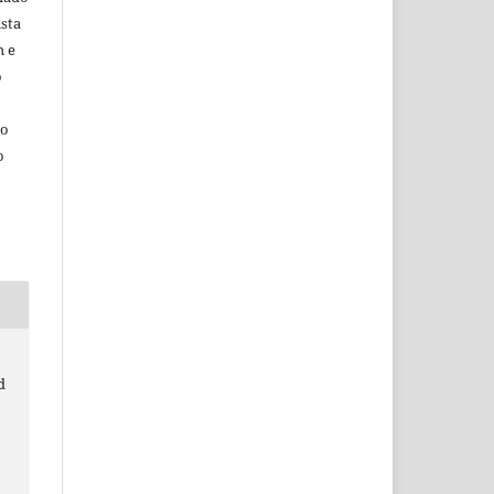
sta
m e
o
do
o
d