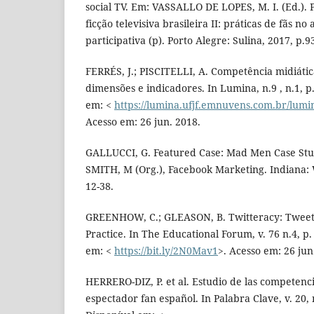
social TV. Em: VASSALLO DE LOPES, M. I. (Ed.). 
ficção televisiva brasileira II: práticas de fãs n
participativa (p). Porto Alegre: Sulina, 2017, p.9
FERRÉS, J.; PISCITELLI, A. Competência midiátic
dimensões e indicadores. In Lumina, n.9 , n.1, p.
em: <
https://lumina.ufjf.emnuvens.com.br/lumin
Acesso em: 26 jun. 2018.
GALLUCCI, G. Featured Case: Mad Men Case St
SMITH, M (Org.), Facebook Marketing. Indiana: W
12-38.
GREENHOW, C.; GLEASON, B. Twitteracy: Tweeti
Practice. In The Educational Forum, v. 76 n.4, p.
em: <
https://bit.ly/2N0Mav1
>. Acesso em: 26 jun
HERRERO-DIZ, P. et al. Estudio de las competencia
espectador fan español. In Palabra Clave, v. 20, 