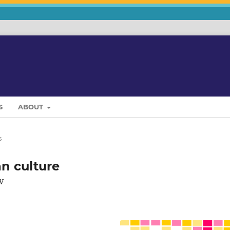
S
ABOUT
s
n culture
TV