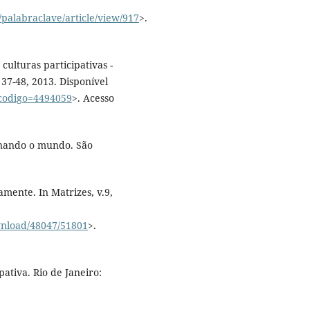
palabraclave/article/view/917
>.
culturas participativas -
 37-48, 2013. Disponível
o?codigo=4494059
>. Acesso
minando o mundo. São
mente. In Matrizes, v.9,
ownload/48047/51801
>.
pativa. Rio de Janeiro: