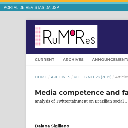
PORTAL DE REVISTAS DA USP
CURRENT
ARCHIVES
ANNOUNCEMENT
HOME
/
ARCHIVES
/
VOL. 13 NO. 26 (2019)
/
Article
Media competence and fa
analysis of Twittertainment on Brazilian social 
Daiana Sigiliano