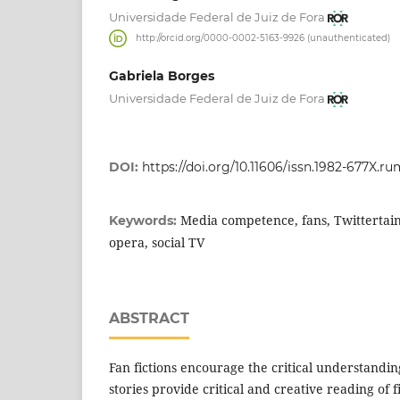
Universidade Federal de Juiz de Fora
http://orcid.org/0000-0002-5163-9926 (unauthenticated)
Gabriela Borges
Universidade Federal de Juiz de Fora
DOI:
https://doi.org/10.11606/issn.1982-677X.r
Media competence, fans, Twittertain
Keywords:
opera, social TV
ABSTRACT
Fan fictions encourage the critical understanding
stories provide critical and creative reading of f