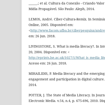
______.; et al. Cultura da Conexão - Criando Valo
Mídia Propagável. São Paulo: Aleph, 2014.
LEMOS, André. Ciber-Cultura-Remix. In Seminári
Online, 2005. Disponível em:
<
http://www.facom.ufba.br/ciberpesquisa/andr
em: 26 jun. 2018.
LIVINGSTONE, S. What is media literacy?. In Inter
20, 2004. Disponível em: <
http://eprints.lse.ac.uk/1027/1/What_is_media_li
Acesso em: 26 jun. 2018.
MIHAILIDIS, P. Media literacy and the emerging 
engagement and participation in digital culture
2014.
POTTER, J. The State of Media Literacy. In Journ
Electronic Media. v.54, n.4, p. 675-696, 2010. Di