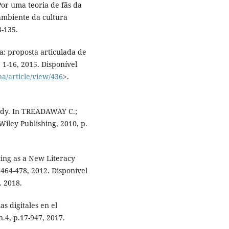
Por uma teoria de fãs da
o ambiente da cultura
3-135.
a: proposta articulada de
 1-16, 2015. Disponível
a/article/view/436
>.
udy. In TREADAWAY C.;
iley Publishing, 2010, p.
ng as a New Literacy
 464-478, 2012. Disponível
. 2018.
s digitales en el
n.4, p.17-947, 2017.