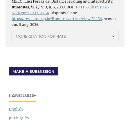
MELO, Luci Ferraz de. Distance leraning and interactivity.
RuMoRes
,
[S. l.]
, v. 3, n. 5, 2009. DOI:
10.11606/issn.1982-
677X.rum.2009.51154
. Disponível em:
https://revistas.usp.br/Rumores/article/view/51154
. Acesso
em: 9 aug. 2026.
MORE CITATION FORMATS
MAKE A SUBMISSION
LANGUAGE
English
português