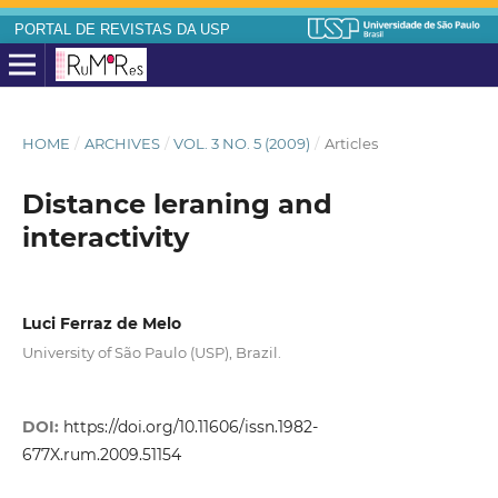
PORTAL DE REVISTAS DA USP
HOME
/
ARCHIVES
/
VOL. 3 NO. 5 (2009)
/
Articles
Distance leraning and
interactivity
Luci Ferraz de Melo
University of São Paulo (USP), Brazil.
DOI:
https://doi.org/10.11606/issn.1982-
677X.rum.2009.51154