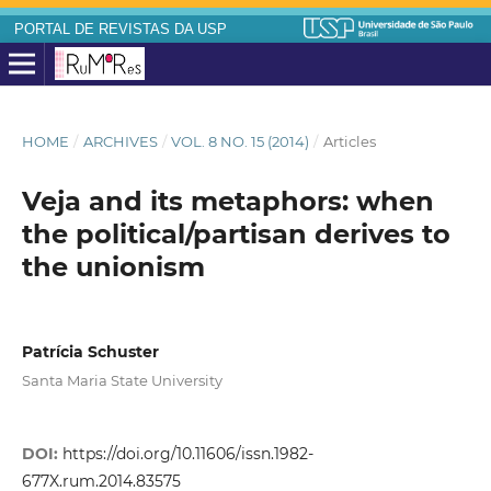
PORTAL DE REVISTAS DA USP
HOME
/
ARCHIVES
/
VOL. 8 NO. 15 (2014)
/
Articles
Veja and its metaphors: when
the political/partisan derives to
the unionism
Patrícia Schuster
Santa Maria State University
DOI:
https://doi.org/10.11606/issn.1982-
677X.rum.2014.83575