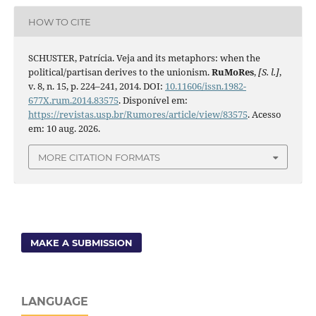
HOW TO CITE
SCHUSTER, Patrícia. Veja and its metaphors: when the
political/partisan derives to the unionism.
RuMoRes
,
[S. l.]
,
v. 8, n. 15, p. 224–241, 2014. DOI:
10.11606/issn.1982-
677X.rum.2014.83575
. Disponível em:
https://revistas.usp.br/Rumores/article/view/83575
. Acesso
em: 10 aug. 2026.
MORE CITATION FORMATS
MAKE A SUBMISSION
LANGUAGE