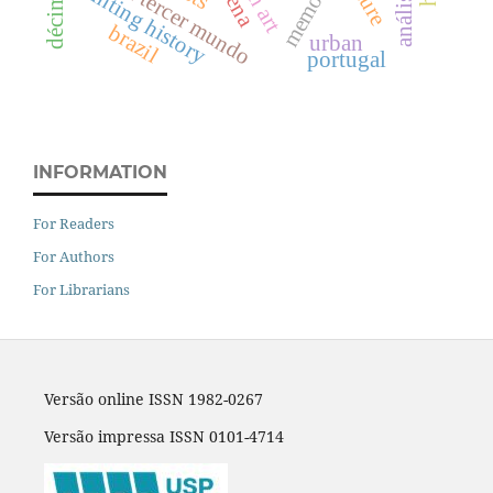
printing history
el tercer mundo
siena
brazil
urban
portugal
INFORMATION
For Readers
For Authors
For Librarians
Versão online ISSN 1982-0267
Versão impressa ISSN 0101-4714