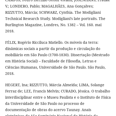
V.; LONDERO, Pablo; MAGALHÃES, Ana Gonçalves;
RIZZUTTO, Márcia; SCHWARZ, Cynthia. The Modigliani
Technical Research Study. Modigliani’s late portraits. The
Burlington Magazine, Londres, No. 1382 – Vol. 160. mai
2018.
FÉLIX, Rogério Ricciluca Matiello. Os móveis da terra:
dinâmicas sociais a partir da produção e circulação do
mobiliário em São Paulo (1700-1830). Dissertação (Mestrado
em História Social) – Faculdade de Filosofia, Letras e
Ciências Humanas, Universidade de São Paulo. São Paulo,
2018.
HEGERT, Ina; RIZZUTTO, Márcia Almeida; LIMA, Solange
Ferraz de; LEE, Francis Melvin; CURADO, Jéssica. O trabalho
interdisciplinar entre o Museu Paulista e o Instituto de Física
da Universidade de São Paulo no processo de
documentação de obras do acervo Taunay. Anais
eletrônicos do 15o Seminário Nacional de História da