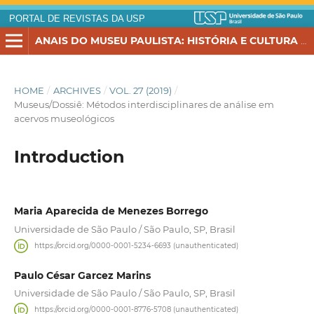
PORTAL DE REVISTAS DA USP
ANAIS DO MUSEU PAULISTA: HISTÓRIA E CULTURA MATERIAL
HOME
/
ARCHIVES
/
VOL. 27 (2019)
/
Museus/Dossiê: Métodos interdisciplinares de análise em
acervos museológicos
Introduction
Maria Aparecida de Menezes Borrego
Universidade de São Paulo / São Paulo, SP, Brasil
https://orcid.org/0000-0001-5234-6693 (unauthenticated)
Paulo César Garcez Marins
Universidade de São Paulo / São Paulo, SP, Brasil
https://orcid.org/0000-0001-8776-5708 (unauthenticated)