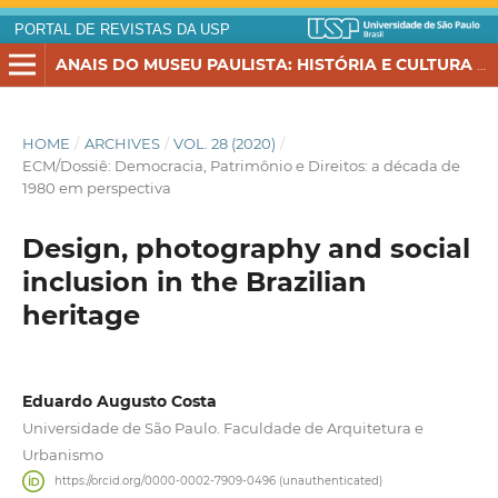
PORTAL DE REVISTAS DA USP
ANAIS DO MUSEU PAULISTA: HISTÓRIA E CULTURA MATERIAL
HOME
/
ARCHIVES
/
VOL. 28 (2020)
/
ECM/Dossiê: Democracia, Patrimônio e Direitos: a década de
1980 em perspectiva
Design, photography and social
inclusion in the Brazilian
heritage
Eduardo Augusto Costa
Universidade de São Paulo. Faculdade de Arquitetura e
Urbanismo
https://orcid.org/0000-0002-7909-0496 (unauthenticated)