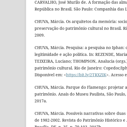
CARVALHO, José Murilo de. A formação das alma
República no Brasil. São Paulo: Companhia das L
CHUVA, Márcia. Os arquitetos da memória: socio
preservação do patrimônio cultural no Brasil. Ri
2009.
CHUVA, Márcia. Pesquisa: a pesquisa no Iphan:
legitimidade e ação política. In: REZENDE, Maria
TEIXEIRA, Luciano; THOMPSON, Analucia (orgs.)
patrimônio cultural. Rio de Janeiro: Copedoc/Iph
Disponível em: <
https://bit.ly/2TRXZIK
>. Acesso 
CHUVA, Márcia. Parque do Flamengo: projetar 
patrimônio. Anais do Museu Paulista, São Paulo, v
2017a.
CHUVA, Márcia. Possíveis narrativas sobre duas
de 1982-2002. Revista do Patrimônio Histórico e 
Brasília, DF, n. 35, p. 79-103, 2017b.