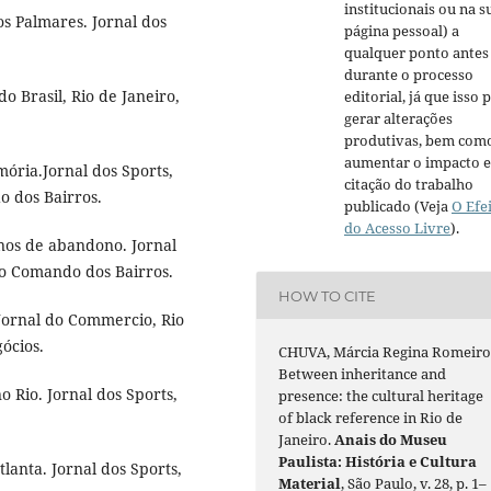
institucionais ou na s
 Palmares. Jornal dos
página pessoal) a
qualquer ponto antes
durante o processo
 Brasil, Rio de Janeiro,
editorial, já que isso 
gerar alterações
produtivas, bem com
aumentar o impacto e
ria.Jornal dos Sports,
citação do trabalho
o dos Bairros.
publicado (Veja
O Efe
do Acesso Livre
).
nos de abandono. Jornal
ção Comando dos Bairros.
HOW TO CITE
ornal do Commercio, Rio
ócios.
CHUVA, Márcia Regina Romeiro
Between inheritance and
Rio. Jornal dos Sports,
presence: the cultural heritage
of black reference in Rio de
Janeiro.
Anais do Museu
Paulista: História e Cultura
anta. Jornal dos Sports,
Material
, São Paulo, v. 28, p. 1–