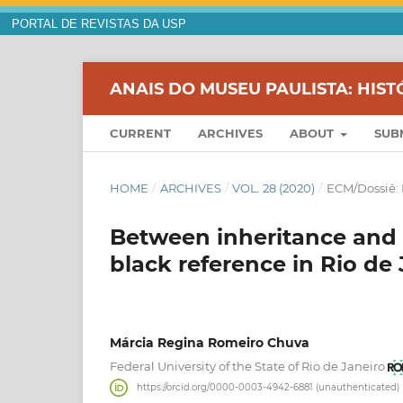
PORTAL DE REVISTAS DA USP
ANAIS DO MUSEU PAULISTA: HIST
CURRENT
ARCHIVES
ABOUT
SUB
HOME
/
ARCHIVES
/
VOL. 28 (2020)
/
ECM/Dossiê: 
Between inheritance and p
black reference in Rio de
Márcia Regina Romeiro Chuva
Federal University of the State of Rio de Janeiro
https://orcid.org/0000-0003-4942-6881 (unauthenticated)