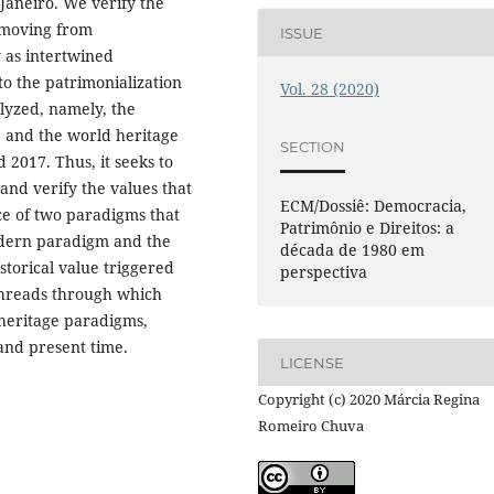
 Janeiro. We verify the
 moving from
ISSUE
y as intertwined
to the patrimonialization
Vol. 28 (2020)
alyzed, namely, the
, and the world heritage
SECTION
d 2017. Thus, it seeks to
 and verify the values that
ECM/Dossiê: Democracia,
nce of two paradigms that
Patrimônio e Direitos: a
modern paradigm and the
década de 1980 em
storical value triggered
perspectiva
 threads through which
 heritage paradigms,
 and present time.
LICENSE
Copyright (c) 2020 Márcia Regina
Romeiro Chuva