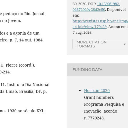
30, 2020. DOI:
10.1590/1982-
02672020v28d2e50
. Disponível
 pedaço do Rio. Jornal
em:
derno Jovem.
https://revistas.usp.br/anaismp
article/view/170429
. Acesso em:
7 aug. 2026.
ios e a agonia de um
iro, p. 7, 14 out. 1984.
MORE CITATION
FORMATS
U, Pierre (coord.).
FUNDING DATA
9-214.
1. Institui o Dia Nacional
Horizon 2020
a União, Brasília, DF, p.
Grant numbers
Programa Pesquisa e
anos 1930 ao século XXI.
Inovação, acordo
n.7770248.