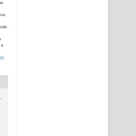
ua
 ou
pode
o
 a
ito
.