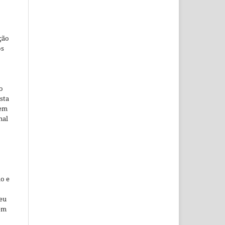
ção
os
o
sta
 em
nal
o e
seu
 em