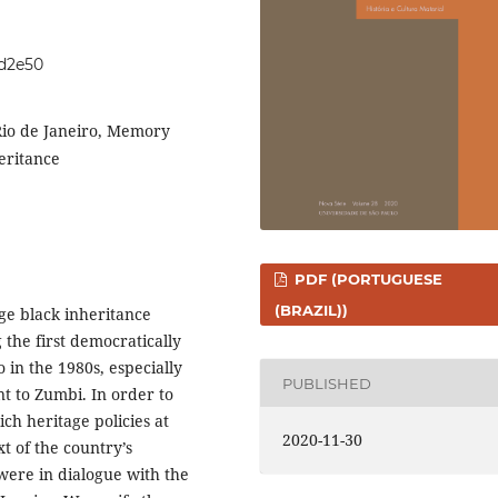
8d2e50
Rio de Janeiro, Memory
heritance
PDF (PORTUGUESE
(BRAZIL))
dge black inheritance
the first democratically
 in the 1980s, especially
PUBLISHED
t to Zumbi. In order to
ich heritage policies at
2020-11-30
t of the country’s
ere in dialogue with the