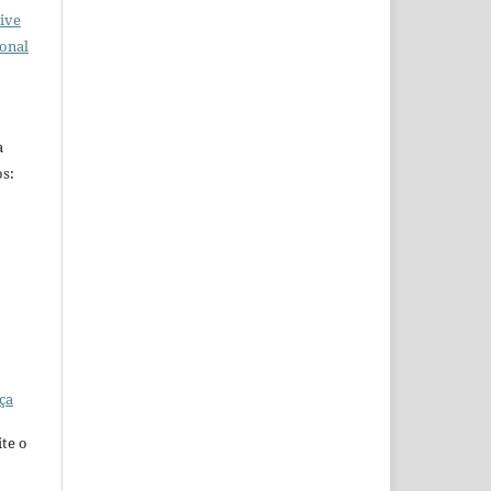
ive
ional
a
s:
ça
te o